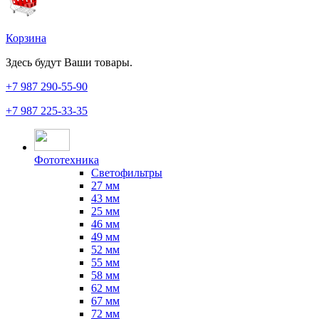
Корзина
Здесь будут Ваши товары.
+7 987
290-55-90
+7 987
225-33-35
Фототехника
Светофильтры
27 мм
43 мм
25 мм
46 мм
49 мм
52 мм
55 мм
58 мм
62 мм
67 мм
72 мм