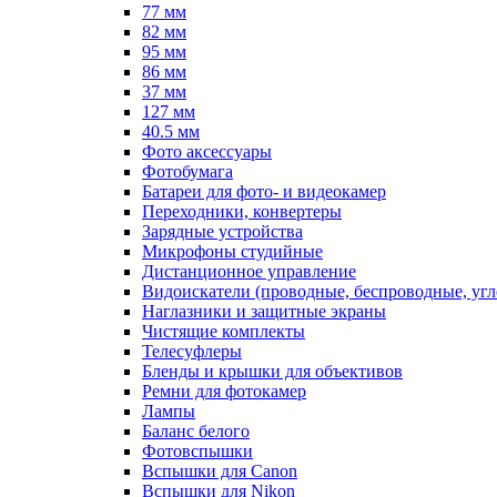
77 мм
82 мм
95 мм
86 мм
37 мм
127 мм
40.5 мм
Фото аксессуары
Фотобумага
Батареи для фото- и видеокамер
Переходники, конвертеры
Зарядные устройства
Микрофоны студийные
Дистанционное управление
Видоискатели (проводные, беспроводные, угл
Наглазники и защитные экраны
Чистящие комплекты
Телесуфлеры
Бленды и крышки для объективов
Ремни для фотокамер
Лампы
Баланс белого
Фотовспышки
Вспышки для Canon
Вспышки для Nikon