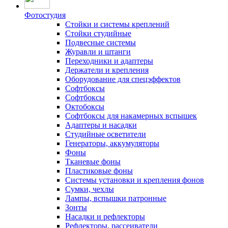
Фотостудия
Стойки и системы креплений
Стойки студийные
Подвесные системы
Журавли и штанги
Переходники и адаптеры
Держатели и крепления
Оборудование для спецэффектов
Софтбоксы
Софтбоксы
Октобоксы
Софтбоксы для накамерных вспышек
Адаптеры и насадки
Студийные осветители
Генераторы, аккумуляторы
Фоны
Тканевые фоны
Пластиковые фоны
Системы установки и крепления фонов
Сумки, чехлы
Лампы, вспышки патронные
Зонты
Насадки и рефлекторы
Рефлекторы, рассеиватели